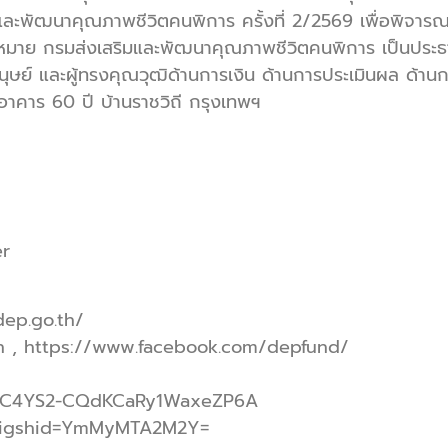
และพัฒนาคุณภาพชีวิตคนพิการ ครั้งที่ 2/2569 เพื่อพิจ
กฎหมาย กรมส่งเสริมและพัฒนาคุณภาพชีวิตคนพิการ เป็นประธา
 และผู้ทรงคุณวุฒิด้านการเงิน ด้านการประเมินผล ด้านกา
3 อาคาร 60 ปี บ้านราชวิถี กรุงเทพฯ
er
dep.go.th/
h , https://www.facebook.com/depfund/
l/UC4YS2-CQdKCaRy1WaxeZP6A
s?igshid=YmMyMTA2M2Y=