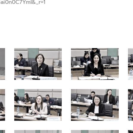
=8ai0n0C7YmI&_r=1