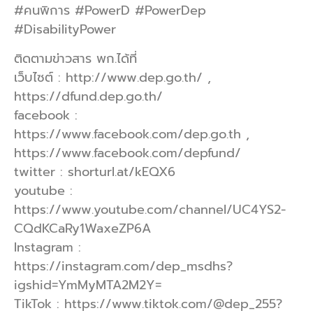
#คนพิการ #PowerD #PowerDep
#DisabilityPower
ติดตามข่าวสาร พก.ได้ที่
เว็บไซต์ : http://www.dep.go.th/ ,
https://dfund.dep.go.th/
facebook :
https://www.facebook.com/dep.go.th ,
https://www.facebook.com/depfund/
twitter : shorturl.at/kEQX6
youtube :
https://www.youtube.com/channel/UC4YS2-
CQdKCaRy1WaxeZP6A
Instagram :
https://instagram.com/dep_msdhs?
igshid=YmMyMTA2M2Y=
TikTok : https://www.tiktok.com/@dep_255?