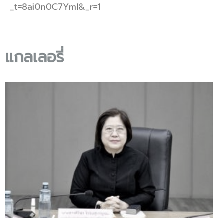
_t=8ai0n0C7YmI&_r=1
แกลเลอรี่