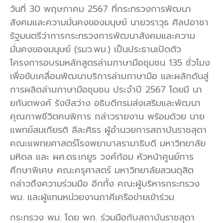
วันที่ 30 พฤษภาคม 2567 ที่กระทรวงการพัฒนา
สังคมและความมั่นคงของมนุษย์ นายวราวุธ ศิลปอาชา
รัฐมนตรีว่าการกระทรวงการพัฒนาสังคมและความ
มั่นคงของมนุษย์ (รมว.พม.) เป็นประธานเปิดตัว
โครงการอบรมหลักสูตรล่ามภาษามือชุมชน 135 ชั่วโมง
เพื่อขับเคลื่อนพัฒนาบริการล่ามภาษามือ และผลักดันสู่
การผลิตล่ามภาษามือชุมชน ประจำปี 2567 โดยมี นา
ยกันตพงศ์ รังษีสว่าง อธิบดีกรมส่งเสริมและพัฒนา
คุณภาพชีวิตคนพิการ กล่าวรายงาน พร้อมด้วย นาย
แพทย์สมเกียรติ ลีละศิธร ผู้อำนวยการสถาบันราชสุดา
คณะแพทยศาสตร์โรงพยาบาลรามาธิบดี มหาวิทยาลัย
มหิดล และ ผศ.ดร.เกยูร วงศ์ก้อม หัวหน้าศูนย์การ
ศึกษาพิเศษ คณะครุศาสตร์ มหาวิทยาลัยสวนดุสิต
กล่าวถึงความร่วมมือ อีกทั้ง คณะผู้บริหารกระทรวง
พม. และผู้แทนหน่วยงานภาคีเครือข่ายเข้าร่วม
กระทรวง พม. โดย พก. ร่วมมือกับสถาบันราชสุดา