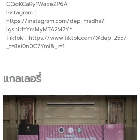
CQdKCaRy1WaxeZP6A
Instagram :
https://instagram.com/dep_msdhs?
igshid=YmMyMTA2M2Y=
TikTok : https://www.tiktok.com/@dep_255?
_t=8ai0n0C7YmI&_r=1
แกลเลอรี่