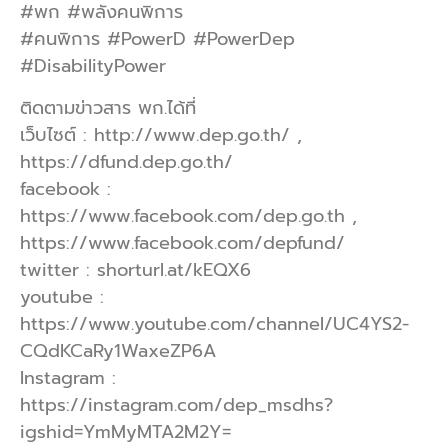
#พก #พลังคนพิการ
#คนพิการ #PowerD #PowerDep
#DisabilityPower
ติดตามข่าวสาร พก.ได้ที่
เว็บไซต์ : http://www.dep.go.th/ ,
https://dfund.dep.go.th/
facebook :
https://www.facebook.com/dep.go.th ,
https://www.facebook.com/depfund/
twitter : shorturl.at/kEQX6
youtube :
https://www.youtube.com/channel/UC4YS2-
CQdKCaRy1WaxeZP6A
Instagram :
https://instagram.com/dep_msdhs?
igshid=YmMyMTA2M2Y=